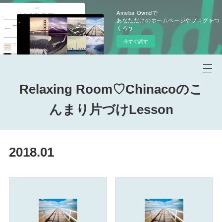
Ameba Owndで
あなただけのホームページやブログをつ
くろう
今すぐ試す
Relaxing Room♡Chinacoのこ
んまり片づけLesson
2018
.
01