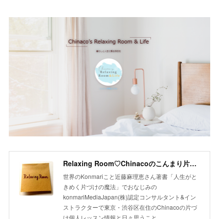
Relaxing Room♡Chinacoのこんまり片づけLesson
世界のKonmariこと近藤麻理恵さん著書「人生がと
きめく片づけの魔法」でおなじみの
konmariMediaJapan(株)認定コンサルタント&イン
ストラクターで東京・渋谷区在住のChinacoの片づ
け個人レッスン情報と日々思うこと。