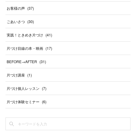
お客様の声
(
37
)
ごあいさつ
(
30
)
実践！ときめき片づけ
(
41
)
片づけ目線の本・映画
(
17
)
BEFORE→AFTER
(
31
)
片づけ講座
(
1
)
片づけ個人レッスン
(
7
)
片づけ体験セミナー
(
6
)