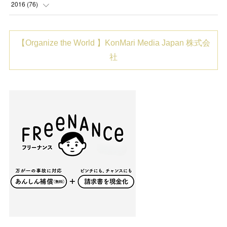
(
6
)
(
3
)
(
5
)
(
6
)
2016
(
76
)
(
2
)
(
7
)
(
21
)
(
2
)
(
2
)
【Organize the World 】KonMari Media Japan 株式会
(
6
)
(
3
)
(
31
)
(
8
)
(
6
)
社
(
7
)
(
8
)
(
6
)
(
8
)
(
20
)
(
6
)
(
10
)
(
10
)
(
1
)
(
14
)
(
12
)
(
11
)
(
4
)
(
6
)
(
5
)
(
2
)
(
3
)
(
15
)
(
11
)
(
3
)
(
2
)
(
17
)
(
8
)
(
10
)
(
4
)
(
1
)