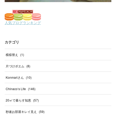
カテゴリ
模様替え
(
1
)
片づけポエム
(
8
)
Konmariさん
(
10
)
Chinaco‘s Life
(
146
)
20㎡で暮らす知恵
(
57
)
秒速お部屋キレイ見え
(
59
)