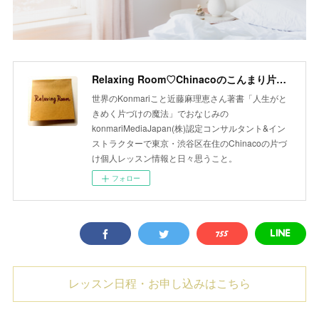
Relaxing Room♡Chinacoのこんまり片づけLesson
世界のKonmariこと近藤麻理恵さん著書「人生がと
きめく片づけの魔法」でおなじみの
konmariMediaJapan(株)認定コンサルタント&イン
ストラクターで東京・渋谷区在住のChinacoの片づ
け個人レッスン情報と日々思うこと。
フォロー
レッスン日程・お申し込みはこちら