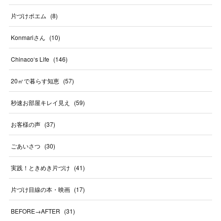
片づけポエム
(
8
)
Konmariさん
(
10
)
Chinaco‘s Life
(
146
)
20㎡で暮らす知恵
(
57
)
秒速お部屋キレイ見え
(
59
)
お客様の声
(
37
)
ごあいさつ
(
30
)
実践！ときめき片づけ
(
41
)
片づけ目線の本・映画
(
17
)
BEFORE→AFTER
(
31
)