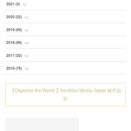
2021
(
3
)
(
1
)
2020
(
32
)
(
1
)
(
2
)
2019
(
93
)
(
1
)
(
1
)
(
5
)
2018
(
99
)
(
2
)
(
8
)
(
2
)
2017
(
32
)
(
6
)
(
3
)
(
5
)
(
6
)
2016
(
76
)
(
2
)
(
7
)
(
21
)
(
2
)
(
2
)
【Organize the World 】KonMari Media Japan 株式会
(
6
)
(
3
)
(
31
)
(
8
)
(
6
)
社
(
7
)
(
8
)
(
6
)
(
8
)
(
20
)
(
6
)
(
10
)
(
10
)
(
1
)
(
14
)
(
12
)
(
11
)
(
4
)
(
6
)