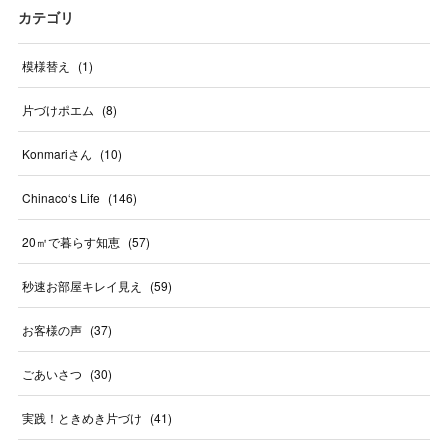
カテゴリ
模様替え
(
1
)
片づけポエム
(
8
)
Konmariさん
(
10
)
Chinaco‘s Life
(
146
)
20㎡で暮らす知恵
(
57
)
秒速お部屋キレイ見え
(
59
)
お客様の声
(
37
)
ごあいさつ
(
30
)
実践！ときめき片づけ
(
41
)