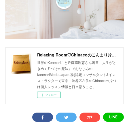
Relaxing Room♡Chinacoのこんまり片づけLesson
世界のKonmariこと近藤麻理恵さん著書「人生がと
きめく片づけの魔法」でおなじみの
konmariMediaJapan(株)認定コンサルタント&イン
ストラクターで東京・渋谷区在住のChinacoの片づ
け個人レッスン情報と日々思うこと。
フォロー