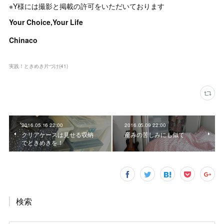
※Y様には撮影と掲載の許可をいただいております
Your Choice,Your Life
Chinaco
実践！ときめき片づけ
(
41
)
2016.05.16 22:00
2016.05.09 22:00
クリアケースは見せる収納
産みの苦しみにも似て
でときめきを！
検索