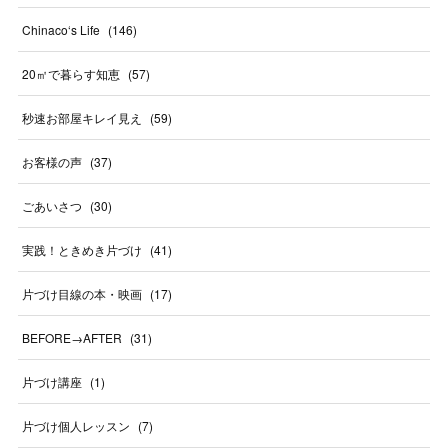
Chinaco‘s Life
(
146
)
20㎡で暮らす知恵
(
57
)
秒速お部屋キレイ見え
(
59
)
お客様の声
(
37
)
ごあいさつ
(
30
)
実践！ときめき片づけ
(
41
)
片づけ目線の本・映画
(
17
)
BEFORE→AFTER
(
31
)
片づけ講座
(
1
)
片づけ個人レッスン
(
7
)