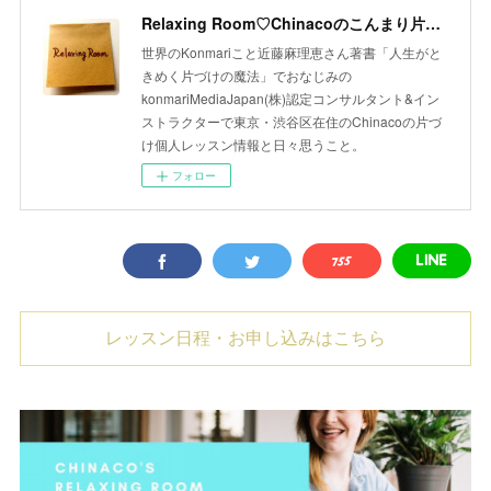
Relaxing Room♡Chinacoのこんまり片づけLesson
世界のKonmariこと近藤麻理恵さん著書「人生がと
きめく片づけの魔法」でおなじみの
konmariMediaJapan(株)認定コンサルタント&イン
ストラクターで東京・渋谷区在住のChinacoの片づ
け個人レッスン情報と日々思うこと。
フォロー
レッスン日程・お申し込みはこちら