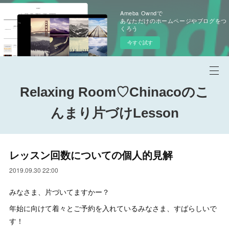
Ameba Owndで
あなただけのホームページやブログをつ
くろう
今すぐ試す
Relaxing Room♡Chinacoのこ
んまり片づけLesson
レッスン回数についての個人的見解
2019.09.30 22:00
みなさま、片づいてますかー？
年始に向けて着々とご予約を入れているみなさま、すばらしいで
す！