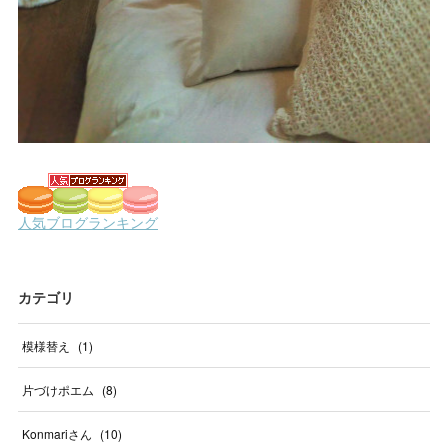
カテゴリ
模様替え
(
1
)
片づけポエム
(
8
)
Konmariさん
(
10
)