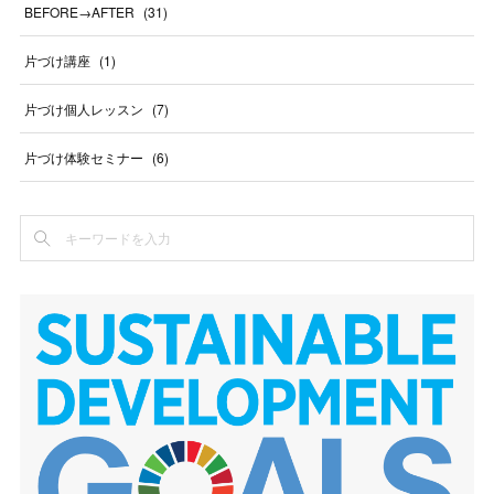
BEFORE→AFTER
(
31
)
片づけ講座
(
1
)
片づけ個人レッスン
(
7
)
片づけ体験セミナー
(
6
)