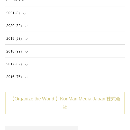
2021
(
3
)
(
1
)
2020
(
32
)
(
1
)
(
2
)
2019
(
93
)
(
1
)
(
1
)
(
5
)
2018
(
99
)
(
2
)
(
8
)
(
2
)
2017
(
32
)
(
6
)
(
3
)
(
5
)
(
6
)
2016
(
76
)
(
2
)
(
7
)
(
21
)
(
2
)
(
2
)
【Organize the World 】KonMari Media Japan 株式会
(
6
)
(
3
)
(
31
)
(
8
)
(
6
)
社
(
7
)
(
8
)
(
6
)
(
8
)
(
20
)
(
6
)
(
10
)
(
10
)
(
1
)
(
14
)