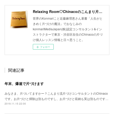
Relaxing Room♡Chinacoのこんまり片づけLesson
世界のKonmariこと近藤麻理恵さん著書「人生がと
きめく片づけの魔法」でおなじみの
konmariMediaJapan(株)認定コンサルタント&イン
ストラクターで東京・渋谷区在住のChinacoの片づ
け個人レッスン情報と日々思うこと。
フォロー
関連記事
年末、爆速で片づけます
みなさま、片づいてますかー？こんまり流片づけコンサルタントのChinaco
です。お片づけと掃除は別ものですし、お片づけと収納も実は別ものです…
2019.11.15 22:00