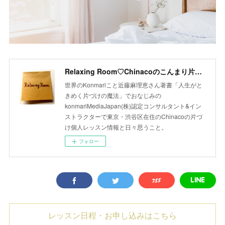
Relaxing Room♡Chinacoのこんまり片づけLesson
世界のKonmariこと近藤麻理恵さん著書「人生がと
きめく片づけの魔法」でおなじみの
konmariMediaJapan(株)認定コンサルタント&イン
ストラクターで東京・渋谷区在住のChinacoの片づ
け個人レッスン情報と日々思うこと。
フォロー
レッスン日程・お申し込みはこちら