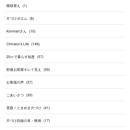
模様替え
(
1
)
片づけポエム
(
8
)
Konmariさん
(
10
)
Chinaco‘s Life
(
146
)
20㎡で暮らす知恵
(
57
)
秒速お部屋キレイ見え
(
59
)
お客様の声
(
37
)
ごあいさつ
(
30
)
実践！ときめき片づけ
(
41
)
片づけ目線の本・映画
(
17
)