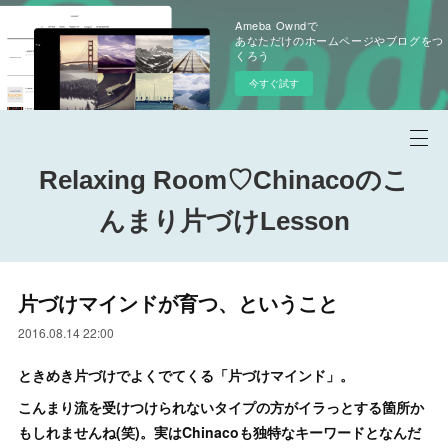
Ameba Owndで
あなただけのホームページやブログをつ
くろう
今すぐ試す
Relaxing Room♡Chinacoのこ
んまり片づけLesson
片づけマインドが育つ、ということ
2016.08.14 22:00
ときめき片づけでよくでてくる「片づけマインド」。
こんまり流を受けつけられないタイプの方がイラっとする箇所か
もしれませんね(笑)。実はChinacoも独特なキーワードとなんだ