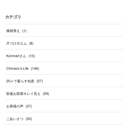
カテゴリ
模様替え
(
1
)
片づけポエム
(
8
)
Konmariさん
(
10
)
Chinaco‘s Life
(
146
)
20㎡で暮らす知恵
(
57
)
秒速お部屋キレイ見え
(
59
)
お客様の声
(
37
)
ごあいさつ
(
30
)