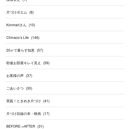
片づけポエム
(
8
)
Konmariさん
(
10
)
Chinaco‘s Life
(
146
)
20㎡で暮らす知恵
(
57
)
秒速お部屋キレイ見え
(
59
)
お客様の声
(
37
)
ごあいさつ
(
30
)
実践！ときめき片づけ
(
41
)
片づけ目線の本・映画
(
17
)
BEFORE→AFTER
(
31
)