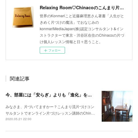
Relaxing Room♡Chinacoのこんまり片づけLesson
世界のKonmariこと近藤麻理恵さん著書「人生がと
きめく片づけの魔法」でおなじみの
konmariMediaJapan(株)認定コンサルタント&イン
ストラクターで東京・渋谷区在住のChinacoの片づ
け個人レッスン情報と日々思うこと。
フォロー
関連記事
今、部屋には「安らぎ」よりも「進化」を反映させたい
みなさま、片づいてますかー？こんまり流片づけコン
サルタントでオンライン片づけレッスン講師のChin…
2020.05.21 22:00