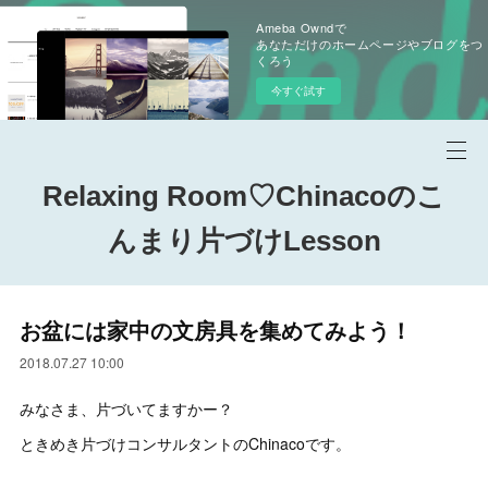
Ameba Owndで
あなただけのホームページやブログをつ
くろう
今すぐ試す
Relaxing Room♡Chinacoのこ
んまり片づけLesson
お盆には家中の文房具を集めてみよう！
2018.07.27 10:00
みなさま、片づいてますかー？
ときめき片づけコンサルタントのChinacoです。