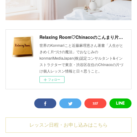
Relaxing Room♡Chinacoのこんまり片づけLesson
世界のKonmariこと近藤麻理恵さん著書「人生がと
きめく片づけの魔法」でおなじみの
konmariMediaJapan(株)認定コンサルタント&イン
ストラクターで東京・渋谷区在住のChinacoの片づ
け個人レッスン情報と日々思うこと。
フォロー
レッスン日程・お申し込みはこちら