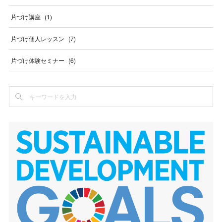
片づけ講座
(
1
)
片づけ個人レッスン
(
7
)
片づけ体験セミナー
(
6
)