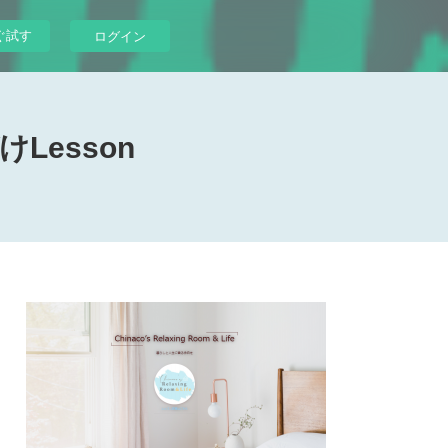
ぐ試す
ログイン
けLesson