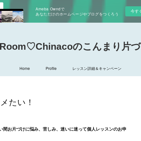
Ameba Owndで
今す
あなただけのホームページやブログをつくろう
ng Room♡Chinacoのこんまり片づ
Home
Profile
レッスン詳細＆キャンペーン
スメたい！
い間お片づけに悩み、苦しみ、迷いに迷って個人レッスンのお申