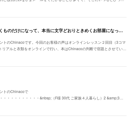
【お客様の声】オンライン H様「 部屋中がときめくものだけになって、本当に文字どおりときめくお部屋になっていく」
トのChinacoです。今回のお客様の声はオンラインレッスン２回目（3コマ
リアルと衣類をオンラインで行い、本はChinacoの判断で宿題とさせてい…
のChinacoで
・・・・・・・&nbsp;（F様 30代 ご家族４人暮らし）2 &amp;3…