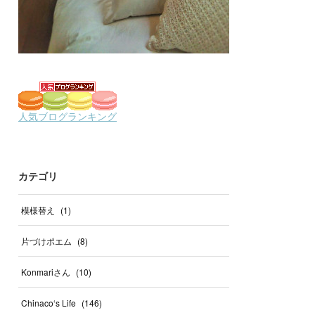
カテゴリ
模様替え
(
1
)
片づけポエム
(
8
)
Konmariさん
(
10
)
Chinaco‘s Life
(
146
)