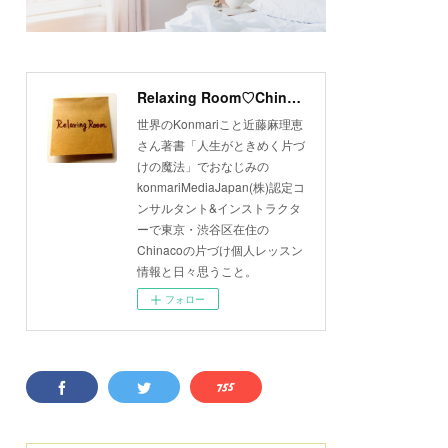
Relaxing Room♡Chinacoのこんまり片づけLesson
世界のKonmariこと近藤麻理恵
さん著書「人生がときめく片づ
けの魔法」でおなじみの
konmariMediaJapan(株)認定コ
ンサルタント&インストラクタ
ーで東京・渋谷区在住の
Chinacoの片づけ個人レッスン
情報と日々思うこと。
フォロー