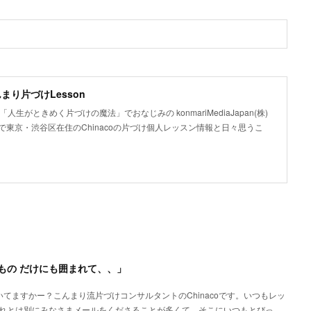
こんまり片づけLesson
人生がときめく片づけの魔法」でおなじみの konmariMediaJapan(株)
東京・渋谷区在住のChinacoの片づけ個人レッスン情報と日々思うこ
もの だけにも囲まれて、、」
てますかー？こんまり流片づけコンサルタントのChinacoです。いつもレッ
れとは別にみなさまメールをくださることが多くて、そこにいつもとびっ…