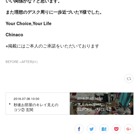
いい関係かな？と思います。
また理想のデスク周りに一歩近づいたY様でした。
Your Choice,Your Life
Chinaco
※掲載にはご本人のご承諾をいただいております
BEFORE→AFTER
(
31
)
2016.07.07 10:00
2016.07.09 10:00
大人ガーリーな
秒速お部屋のキレイ見えの
BEFORE→AFTER②
コツ② 玄関