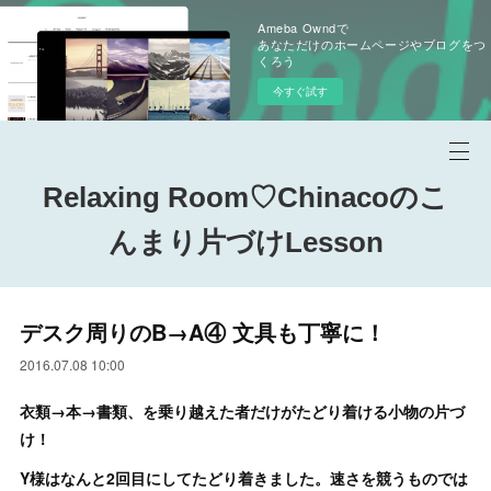
Ameba Owndで
あなただけのホームページやブログをつ
くろう
今すぐ試す
Relaxing Room♡Chinacoのこ
んまり片づけLesson
デスク周りのB→A④ 文具も丁寧に！
2016.07.08 10:00
衣類→本→書類、を乗り越えた者だけがたどり着ける小物の片づ
け！
Y様はなんと2回目にしてたどり着きました。速さを競うものでは