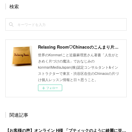
検索
Relaxing Room♡Chinacoのこんまり片づけLesson
世界のKonmariこと近藤麻理恵さん著書「人生がと
きめく片づけの魔法」でおなじみの
konmariMediaJapan(株)認定コンサルタント&イン
ストラクターで東京・渋谷区在住のChinacoの片づ
け個人レッスン情報と日々思うこと。
フォロー
関連記事
【お客様の声】オンライン H様 「ブティックのように綺麗に並べられて、とても感動しました。」