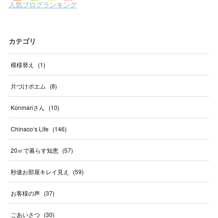
カテゴリ
模様替え
(
1
)
片づけポエム
(
8
)
Konmariさん
(
10
)
Chinaco‘s Life
(
146
)
20㎡で暮らす知恵
(
57
)
秒速お部屋キレイ見え
(
59
)
お客様の声
(
37
)
ごあいさつ
(
30
)