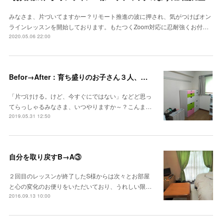
みなさま、片づいてますかー？リモート推進の波に押され、気がつけばオン
ラインレッスンを開始しております。もたつくZoom対応に忍耐強くお付…
2020.05.06 22:00
Befor→After：育ち盛りのお子さん３人、超多忙ママの集中力がスゴイ
「片づけける。けど、今すぐにではない」などど思っ
てらっしゃるみなさま、いつやりますか～？こんま…
2019.05.31 12:50
自分を取り戻すB→A③
２回目のレッスンが終了したS様からは次々とお部屋
と心の変化のお便りをいただいており、うれしい限…
2016.09.13 10:00