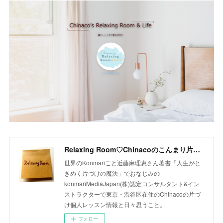
Relaxing Room♡Chinacoのこんまり片づけLesson
世界のKonmariこと近藤麻理恵さん著書「人生がと
きめく片づけの魔法」でおなじみの
konmariMediaJapan(株)認定コンサルタント&イン
ストラクターで東京・渋谷区在住のChinacoの片づ
け個人レッスン情報と日々思うこと。
フォロー