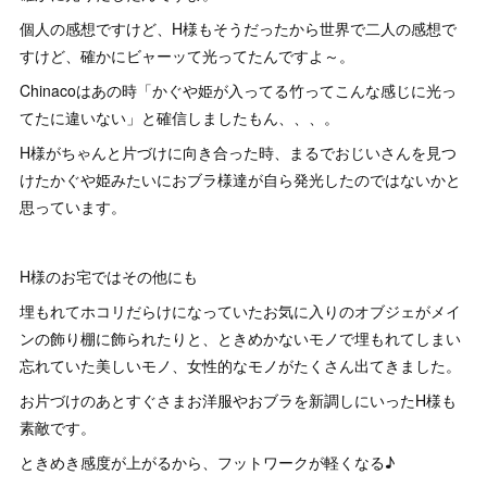
個人の感想ですけど、H様もそうだったから世界で二人の感想で
すけど、確かにビャーッて光ってたんですよ～。
Chinacoはあの時「かぐや姫が入ってる竹ってこんな感じに光っ
てたに違いない」と確信しましたもん、、、。
H様がちゃんと片づけに向き合った時、まるでおじいさんを見つ
けたかぐや姫みたいにおブラ様達が自ら発光したのではないかと
思っています。
H様のお宅ではその他にも
埋もれてホコリだらけになっていたお気に入りのオブジェがメイ
ンの飾り棚に飾られたりと、ときめかないモノで埋もれてしまい
忘れていた美しいモノ、女性的なモノがたくさん出てきました。
お片づけのあとすぐさまお洋服やおブラを新調しにいったH様も
素敵です。
ときめき感度が上がるから、フットワークが軽くなる♪