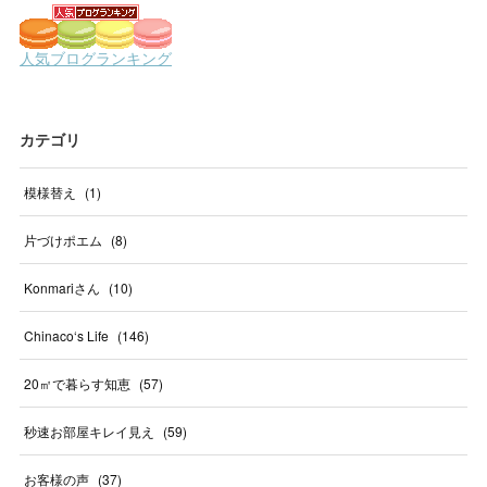
カテゴリ
模様替え
(
1
)
片づけポエム
(
8
)
Konmariさん
(
10
)
Chinaco‘s Life
(
146
)
20㎡で暮らす知恵
(
57
)
秒速お部屋キレイ見え
(
59
)
お客様の声
(
37
)