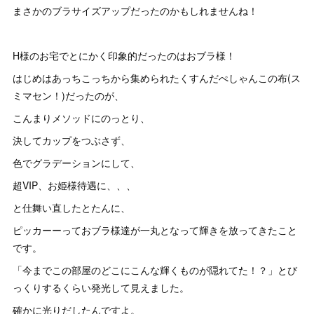
まさかのブラサイズアップだったのかもしれませんね！
H様のお宅でとにかく印象的だったのはおブラ様！
はじめはあっちこっちから集められたくすんだぺしゃんこの布(ス
ミマセン！)だったのが、
こんまりメソッドにのっとり、
決してカップをつぶさず、
色でグラデーションにして、
超VIP、お姫様待遇に、、、
と仕舞い直したとたんに、
ピッカーーっておブラ様達が一丸となって輝きを放ってきたこと
です。
「今までこの部屋のどこにこんな輝くものが隠れてた！？」とび
っくりするくらい発光して見えました。
確かに光りだしたんですよ。