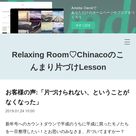
Ameba Owndで
あなただけのホームページやブログをつ
くろう
今すぐ試す
Relaxing Room♡Chinacoのこ
んまり片づけLesson
お客様の声:「片づけられない、ということが
なくなった」
2019.01.24 10:00
新年号へのカウントダウンで平成のうちに平成に買ったモノたち
を一旦整理したい！とお思いのみなさま、片づいてますかー？