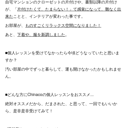
自宅マンションのクローゼットの片付けや、書類以降の片付け
が、「
片付けたくて、たまらない！」て感覚になって、難なく出
来た
ことと、インテリアが変わった事です。
お部屋が、
ものすごくリラックス空間になりました！
あと、
下着や、服を新調しました
。
■個人レッスンを受けてなかったら今頃どうなっていたと思いま
すか？
汚い部屋の中でずっと暮らして、運も開けなかったかもしれませ
ん。
■どんな方にChinacoの個人レッスンをおススメ...
絶対オススメだから、だまされた、と思って、一回でもいいか
ら、是非是非受けてみて！