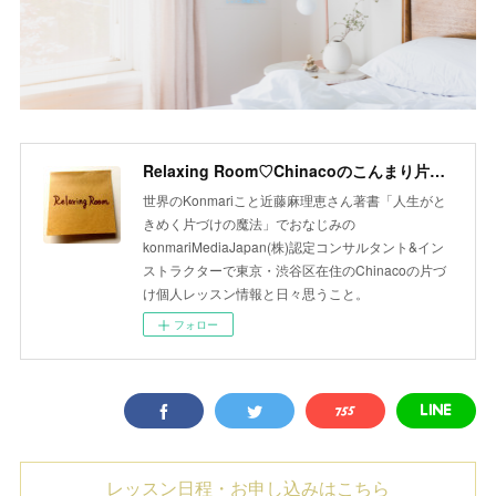
Relaxing Room♡Chinacoのこんまり片づけLesson
世界のKonmariこと近藤麻理恵さん著書「人生がと
きめく片づけの魔法」でおなじみの
konmariMediaJapan(株)認定コンサルタント&イン
ストラクターで東京・渋谷区在住のChinacoの片づ
け個人レッスン情報と日々思うこと。
フォロー
レッスン日程・お申し込みはこちら