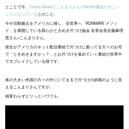
とことで今、
Yahoo NewsでこんまりさんのNetflix番組がすごい
ことになっている
とのこと。
今や活動拠点をアメリカに移し、全世界へ「KONMARI メソッ
ド」を展開している我らがときめき片づけ協会 名誉会長近藤麻理
恵さん=こんまりさん。
彼女がアメリカのネット配信番組で片づけに困ってる方々のお宅
で「ときめきますかっ？」とお片づけを進めていく番組が世界中
で大ブレイクしている様です。
体の大きい米国の方々の中にいてまるで片づけの妖精のように見
えるこんまりさんですが、
相変わらずピリっとパワフル。