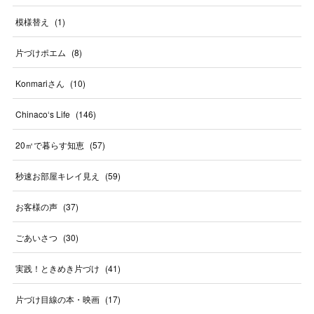
模様替え
(
1
)
片づけポエム
(
8
)
Konmariさん
(
10
)
Chinaco‘s Life
(
146
)
20㎡で暮らす知恵
(
57
)
秒速お部屋キレイ見え
(
59
)
お客様の声
(
37
)
ごあいさつ
(
30
)
実践！ときめき片づけ
(
41
)
片づけ目線の本・映画
(
17
)